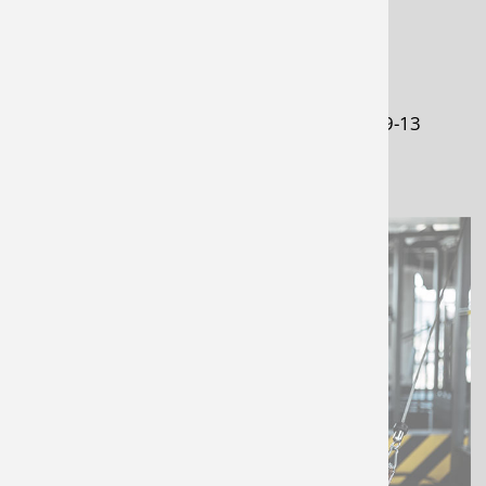
TELEFON
04232 - 94 51 67
Am besten erreichst Du uns Mo-Fr von 9-13
und 15-20 Uhr.