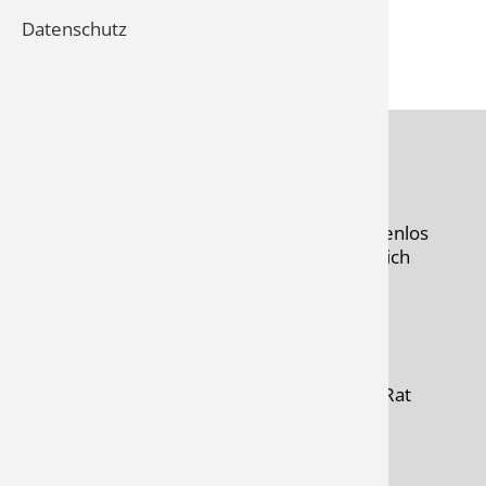
Probetraining …
Datenschutz
PROBETRAINING
Du möchtest unser Studio erstmal kostenlos
und unverbindlich kennenlernen? Herzlich
gern! Vereinbare gleich online ein
Probetraining.
Dich erwarten erstklassige Geräte, ein
gepflegter Sanitärbereich und gut
ausgebildete Trainer/innen, die Dir mit Rat
und Tat zur Seite stehen – in relaxter
Atmosphäre.