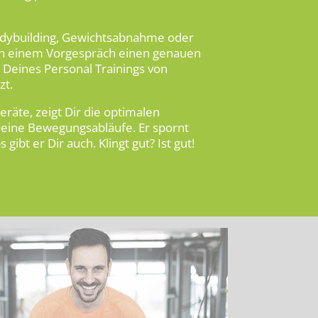
Bodybuilding, Gewichtsabnahme oder
ch einem Vorgespräch einen genauen
 Deines Personal Trainings von
zt.
eräte, zeigt Dir die optimalen
Deine Bewegungsabläufe. Er spornt
gibt er Dir auch. Klingt gut? Ist gut!