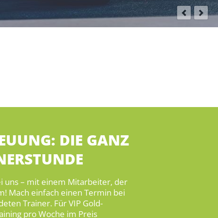
REUUNG: DIE GANZ
INERSTUNDE
i uns – mit einem Mitarbeiter, der
lem! Mach einfach einen Termin bei
deten Trainer. Für VIP Gold-
raining pro Woche im Preis