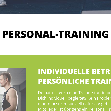
PERSONAL-TRAINING
INDIVIDUELLE BET
PERSÖNLICHE TRA
Du hättest gern eine Trainerstunde be
Dich individuell begleitet? Kein Prob
einem unserer speziell dafür ausgebil
Mitglieder ist übrigens ein Personal T