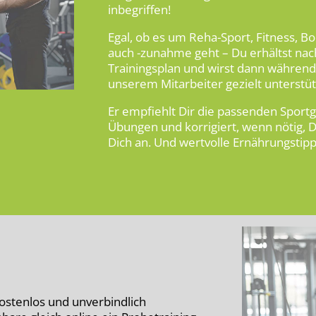
inbegriffen!
Egal, ob es um Reha-Sport, Fitness, 
auch -zunahme geht – Du erhältst na
Trainingsplan und wirst dann während
unserem Mitarbeiter gezielt unterstüt
Er empfiehlt Dir die passenden Sportg
Übungen und korrigiert, wenn nötig, 
Dich an. Und wertvolle Ernährungstipps 
ostenlos und unverbindlich